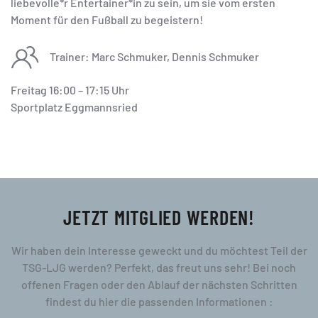
liebevolle*r Entertainer*in zu sein, um sie vom ersten
Moment für den Fußball zu begeistern!
Trainer: Marc Schmuker, Dennis Schmuker
Freitag 16:00 – 17:15 Uhr
Sportplatz Eggmannsried
JETZT MITGLIED WERDEN!
Wir haben dein Interesse geweckt und du möchtest Teil der
TSG-LJG werden? Perfekt, das freut uns sehr! Bei noch
offenen Fragen oder den Ablauf der nächsten Schritten
findest du hier die passenden Informationen :