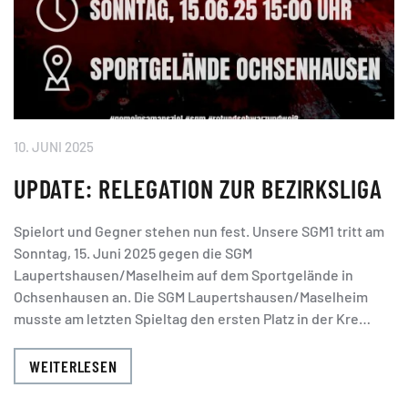
10. JUNI 2025
UPDATE: RELEGATION ZUR BEZIRKSLIGA
Spielort und Gegner stehen nun fest. Unsere SGM1 tritt am
Sonntag, 15. Juni 2025 gegen die SGM
Laupertshausen/Maselheim auf dem Sportgelände in
Ochsenhausen an. Die SGM Laupertshausen/Maselheim
musste am letzten Spieltag den ersten Platz in der Kre…
WEITERLESEN