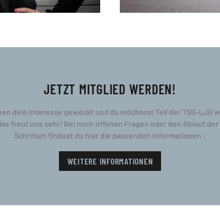
JETZT MITGLIED WERDEN!
ben dein Interesse geweckt und du möchtest Teil der TSG-LJG 
das freut uns sehr! Bei noch offenen Fragen oder den Ablauf de
Schritten findest du hier die passenden Informationen :
WEITERE INFORMATIONEN