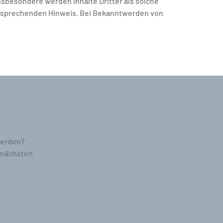
Insbesondere werden Inhalte Dritter als solche
ntsprechenden Hinweis. Bei Bekanntwerden von
werden?
r nächsten