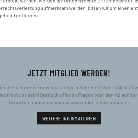
er erstellt wurden, werden die Urheberrechte Dritter beachtet. 
berrechtsverletzung aufmerksam werden, bitten wir um einen e
gehend entfernen.
JETZT MITGLIED WERDEN!
ben dein Interesse geweckt und du möchtest Teil der TSG-LJG 
das freut uns sehr! Bei noch offenen Fragen oder den Ablauf de
Schritten findest du hier die passenden Informationen :
WEITERE INFORMATIONEN