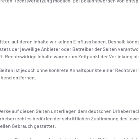
nkreten Rechtsverletzung möglich. Bei Bekanntwerden von ent
tter, auf deren Inhalte wir keinen Einfluss haben. Deshalb könn
 stets der jeweilige Anbieter oder Betreiber der Seiten verantwo
t. Rechtswidrige Inhalte waren zum Zeitpunkt der Verlinkung ni
n Seiten ist jedoch ohne konkrete Anhaltspunkte einer Rechtsve
ehend entfernen.
 Werke auf diesen Seiten unterliegen dem deutschen Urheberrech
rheberrechtes bedürfen der schriftlichen Zustimmung des jewei
iellen Gebrauch gestattet.