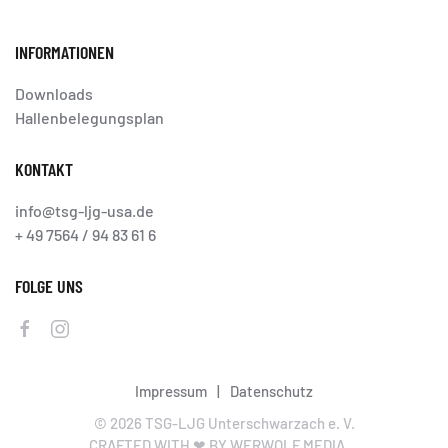
INFORMATIONEN
Downloads
Hallenbelegungsplan
KONTAKT
info@tsg-ljg-usa.de
+ 49 7564 / 94 83 61 6
FOLGE UNS
Impressum
|
Datenschutz
©
2026
TSG-LJG Unterschwarzach e. V.
CRAFTED WITH ❤ BY WERWOLF MEDIA.